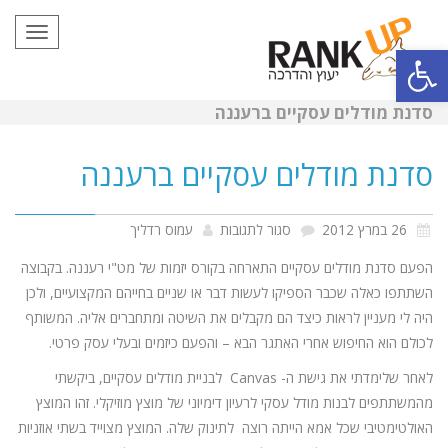
תפריט
פתח סרגל נגישות
סדנת מודלים עסקיים ברעננה
סדנת מודלים עסקיים ברעננה
על
26 במרץ 2012
סגור לתגובות
עמוס רדליך
סדנת
הפעם סדנת מודלים עסקיים התארחה בקורס יזמות של מט"י רעננה. בקבוצה
מודלים
השתתפו כאלה שכבר הספיקו לעשות דבר או שניים בחייהם המקצועיים, ולכן
היה לי מעניין לראות כיצד הם מקבלים את השיטה ומתחברים אליה. המשותף
עסקיים
לכולם הוא החיפוש אחרי האתגר הבא – והפעם כיזמים ובעלי עסק פרטי.
ברעננה
לאחר שלימדתי את גישת ה- Canvas לבניית מודלים עסקיים, ביקשתי
מהמשתתפים לבנות מודל עסקי לרעיון דימיוני של מוצץ מוזיקלי. זהו המוצץ
האולטימטיבי שכל אמא הייתה רוצה לתינוק שלה. המוצץ מצוייד בשתי אוזניות