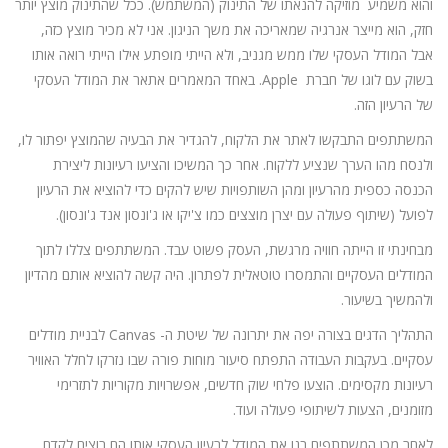
והוא משמיע מוזיקה להנאתו של התינוק (המשתמש). ככל שהתינוק מוצץ יותר
חזק, הוא מייצר אנרגיה שמאריכה את משך הניגון. אני לא מכיר מוצץ כזה,
אבל המודל העסקי שלו ממש מגניב, ולא הייתי מופתע אילו הייתי רואה אותו
בשוק עם לוגו של חברת Apple. באחד המאמרים אתאר את המודל העסקי
של הרעיון הזה.
המשתתפים התבקשו לאתר את הלקוח, להגדיר את הבעיה שהמוצץ יפתור לו,
ולנסח מהו הערך שנציע ללקוח. אחר כך המשיכו והציעו רעיונות ליצירת
הכנסה כספית מהרעיון ומהן השותפויות שיש להקים כדי להוציא את הרעיון
לפועל (שיתוף פעולה עם יצרן מוצצים כמו צ'יקו או ג'ונסון אנד ג'ונסון).
מבחינתי זו הייתה חוויה מרגשת, העסק פשוט עבד. המשתתפים צללו לתוך
המודלים העסקיים והתמסרו טוטאלית לפתרון. היה קשה להוציא אותם מהדיון
ולהמשיך בשיעור.
התהליך הדגים בצורה יפה את יתרונה של שיטת ה- Canvas לבניית מודלים
עסקיים. בעקבות העבודה התפתח סיעור מוחות פורה שבו נזרקו לחלל האוויר
רעיונות מקסימים. הוצעו פלחי שוק חדשים, אפשרויות מקוריות לתזרימי
מזומנים, הצעות לשיתופי פעולה ועוד.
לאחר מכן המשתתפים בנו את המודל לרעיון העסקי אותו הם רוצים לקדם.