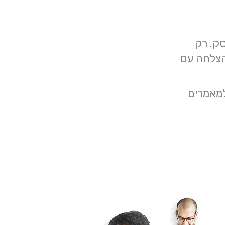
ק. רק
הצלחה עם
למאמרים