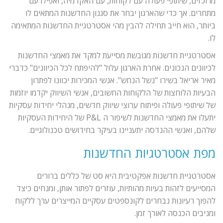
מרוכזים, שיתופי פעולה עם לקוחות, עם האקדמיה, ואפילו עם
מתחרים. אך כדי שהארגון יבחר את סגנון החדשנות המתאים לו
ביותר, הוא חייב תחילה להבין מהי אסטרטגיית החדשנות המתאימה
לו.
אסטרטגיית חדשנות מגובשת מסייעת למקד את מאמצי החדשנות
לכיוונים הנכונים. אחרת הארגון עלול "להיפתח לכל הכיוונים" כדברי
מאיר אריאל בשירו "נשל הנחש". אנשי המכירות יכוונו לפתרון
הבעיות הלוחצות של הלקוחות החשובים, אנשי השיווק יקדמו יוזמות
של שיתופי פעולה ופיתוח ערוצי שיווק חדשים, מנהלי יחידות עסקיות
יתעלו את מאמצי החדשנות לשיפור ה P&L של היחידות העסקיות
שלהם, ואנשי ההנדסה יתעניינו בעיקר בחידושים טכנולוגיים.
מפת אסטרטגיות החדשנות
אסטרטגיית חדשנות אפקטיבית היא סט של כללים ברורים
המסייעים לזהות בעיות מהותיות, עוזרים לפתור אותן, ומנחים כיצד
להפוך רעיונות נבחרים לקונספטים עסקיים המייצרים ערך ללקוח
ומניבים הכנסה לאורך זמן.