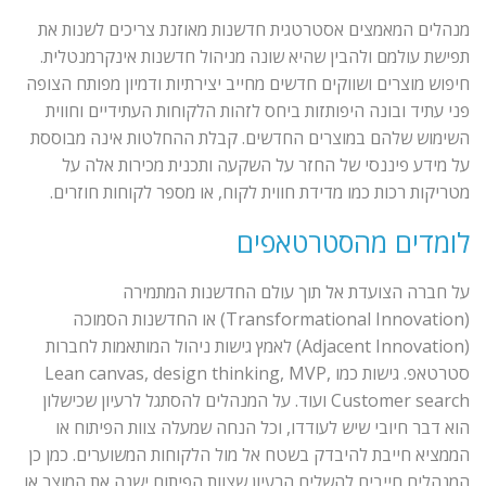
מנהלים המאמצים אסטרטגית חדשנות מאוזנת צריכים לשנות את
תפישת עולמם ולהבין שהיא שונה מניהול חדשנות אינקרמנטלית.
חיפוש מוצרים ושווקים חדשים מחייב יצירתיות ודמיון מפותח הצופה
פני עתיד ובונה היפותזות ביחס לזהות הלקוחות העתידיים וחווית
השימוש שלהם במוצרים החדשים. קבלת ההחלטות אינה מבוססת
על מידע פיננסי של החזר על השקעה ותכנית מכירות אלה על
מטריקות רכות כמו מדידת חווית לקוח, או מספר לקוחות חוזרים.
לומדים מהסטרטאפים
על חברה הצועדת אל תוך עולם החדשנות המתמירה
(Transformational Innovation) או החדשנות הסמוכה
(Adjacent Innovation) לאמץ גישות ניהול המותאמות לחברות
סטרטאפ. גישות כמו Lean canvas, design thinking, MVP,
Customer search ועוד. על המנהלים להסתגל לרעיון שכישלון
הוא דבר חיובי שיש לעודדו, וכל הנחה שמעלה צוות הפיתוח או
הממציא חייבת להיבדק בשטח אל מול הלקוחות המשוערים. כמן כן
המנהלים חייבים להשלים הרעיון שצוות הפיתוח ישנה את המוצר או