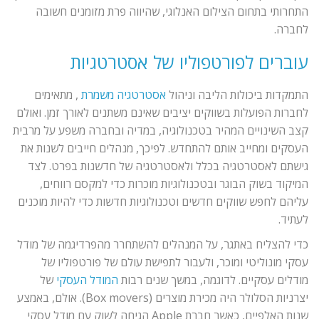
התחרותי בתחום הצילום האנלוגי, שהיווה פרת מזומנים חשובה
לחברה.
עוברים לפורטפוליו של אסטרטגיות
התמקדות ביכולות הליבה וניהול
אסטרטגיה משמרת
, מתאימים
לחברות הפועלות בשווקים יציבים שאינם משתנים לאורך זמן. ואולם
קצב השינויים המהיר בטכנולוגיה, במדיה ובחברה משפע על מרבית
העסקים ומחייב אותם להתחדש. לפיכך, מנהלים חייבים לשנות את
גישתם לאסטרטגיה בכלל ולאסטרטגיה של חדשנות בפרט. לצד
המיקוד בשוק הבוגר ובטכנולוגיות מוכרות כדי למקסם רווחים,
עליהם לחפש שווקים חדשים וטכנולוגיות חדשות כדי להיות מוכנים
לעתיד.
כדי להצליח באתגר, על המנהלים להשתחרר מהפרדיגמה של מודל
עסקי מונוליטי ומוכר, ולעבור לתפישת עולם של פורטפוליו של
מודלים עסקיים. לדוגמה, במשך שנים רבות
המודל העסקי
של
יצרניות הסלולר היה מכירת מוצרים (Box movers). אולם, באמצע
שנות האלפיים, כאשר חברת Apple הגיחה לשוק עם מודל עסקי