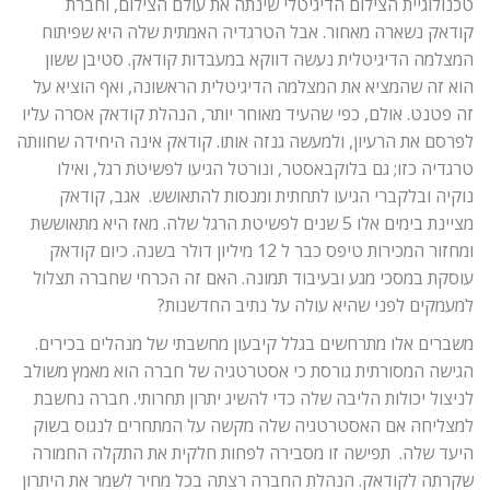
טכנולוגיית הצילום הדיגיטלי שינתה את עולם הצילום, וחברת
קודאק
קודאק נשארה מאחור. אבל הטרגדיה האמתית שלה היא שפיתוח
ומה
המצלמה הדיגיטלית נעשה דווקא במעבדות קודאק. סטיבן ששון
אפשר
הוא זה שהמציא את המצלמה הדיגיטלית הראשונה, ואף הוציא על
ללמוד
זה פטנט. אולם, כפי שהעיד מאוחר יותר, הנהלת קודאק אסרה עליו
מזה
לפרסם את הרעיון, ולמעשה גנזה אותו. קודאק אינה היחידה שחוותה
טרגדיה כזו; גם בלוקבאסטר, ונורטל הגיעו לפשיטת רגל, ואילו
על
נוקיה ובלקברי הגיעו לתחתית ומנסות להתאושש. אגב, קודאק
אסטרטגיית
מציינת בימים אלו 5 שנים לפשיטת הרגל שלה. מאז היא מתאוששת
החדשנות
ומחזור המכירות טיפס כבר ל 12 מיליון דולר בשנה. כיום קודאק
עוסקת במסכי מגע ובעיבוד תמונה. האם זה הכרחי שחברה תצלול
למעמקים לפני שהיא עולה על נתיב החדשנות?
משברים אלו מתרחשים בגלל קיבעון מחשבתי של מנהלים בכירים.
הגישה המסורתית גורסת כי אסטרטגיה של חברה הוא מאמץ משולב
לניצול יכולות הליבה שלה כדי להשיג יתרון תחרותי. חברה נחשבת
למצליחה אם האסטרטגיה שלה מקשה על המתחרים לנגוס בשוק
היעד שלה. תפישה זו מסבירה לפחות חלקית את התקלה החמורה
שקרתה לקודאק. הנהלת החברה רצתה בכל מחיר לשמר את היתרון