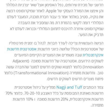
חדשני של מכירת שירותים, נפל האסימון אצל שאר יצרניות הסלולר
והן אימצו את המודל העסקי של Apple. לאחר שמיקרוסופט רכשה
את נוקיה, סטיב באלמר אמר כי עבור חברת תוכנה, המעבר לעולם
הסלולרי דומה לקושי בהמרת דת. מה שמסביר את העובדה
שמיקרוסופט איחרה להיכנס לתחום הסלולרי וכנראה לעולם לא
תדביק את הפער.
הגישה העכשווית צריכה לעודד חברות לנהל בו זמנית פורטפוליו
של אסטרטגיות הכולל שלושה כיווני חדשנות:
אסטרטגית חדשנות
אינקרמנטלית
שבה משפרים את המוצרים הקיימים המיועדים
לשווקים הידועים. אסטרטגיה של חדשנות סמוכה (Adjacent
Innovation) כלומר למצוא שווקים חדשים למוצר שהחברה עושה
טוב. וחדשנות מתמירה (Transformational Innovation) כלומר
פיתוח מוצרים חדשים לשווקים חדשים.
צמד הכותבים
Nagji and Tuff
ממליץ על ניהול אסטרטגיית
חדשנות מאוזנת המבוססת על כלל האצבע 70-20-10. כלומר 70%
חדשנות אינקרמנטלית, 20% חדשנות סמוכה ו 10% חדשנות
מתמירה.