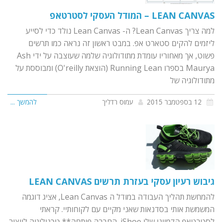
LEAN CANVAS – המודל העסקי לסטרטאפ
למה צריך Lean Canvas? ה- Lean Canvas נולד כדי לסייע
ליזמים להקים סטארט אפ. במבט ראשון זה נראה כמו תרשים
פשוט, אך מאחוריו עומדת מתודולוגיה שלמה שעוצבה על ידי Ash
Maurya בספרו Running Lean (הוצאת O'reilly) ומבוססת על
מתודולוגיה של
12 בספטמבר 2015
עמוס רדליך
להמשך ...
גיבוש רעיון עסקי בעזרת תרשים LEAN CANVAS
להמחשת תהליך העבודה במודל ה Lean Canvas, אציג דוגמה
המשמשת אותי בסדנאות שאני מקיים עם לקוחותיי. קראתי
לסטרטאפ הדמיוני שלי iShoe. החברה פיתחה** טכנולוגיה לייצור