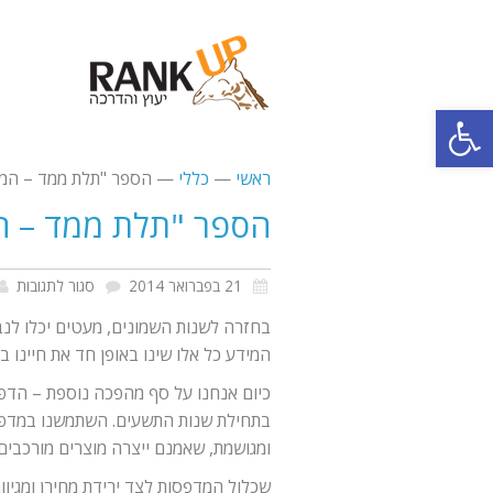
פתח סרגל נגישות
ראשי
—
כללי
—
הספר "תלת ממד – המ
הספר "תלת ממד – ה
על
21 בפברואר 2014
סגור לתגובות
הס
בחזרה לשנות השמונים, מעטים יכלו לנב
"תל
המידע כל אלו שינו באופן חד את חיינו ב
ממד
כיום אנחנו על סף מהפכה נוספת – הדפסת
–
בתחילת שנות התשעים. השתמשנו במדפסת
ומגושמת, שאמנם ייצרה מוצרים מורכבים, 
המה
התע
שכלול המדפסות לצד ירידת מחירן ומגיו