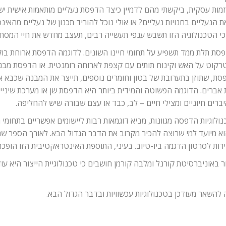
ות עסקית, ביקשתי מהם לדמיין כיצד הדפסת נעליים מותאמות אישית ישפי
ה"
 הנעליים בחנויות נעליים? או אולי נוכל להוריד תכנון של נעליים מהא
 כי הטכנולוגיה הזו תשבש ענפי תעשייה רבים, תעצב מחדש את חיי המסח
פסת תלת ממד תשפיע על תחומי חיינו השונים. לדוגמה הדפסת ארוחת בו
קוט על האש וקינוח תותים עם קצפת לארוחה רומנטית. או הדפסת מבני
ת, שתוזן בתערובת של בטון וחומרים נוספים, תייצר את המבנה שכבא א
 אברים. הדוגמה הפשוטה והמידית ביותר היא הדפסת שן או מערכת שיני
ם חיוניים ומצילי חיים – לב, כבד או עצם שבורה שיש להחליפה.
וגיות הדפסה מגוונות, מביא דוגמאות רבות ליישומים אפשריים בתחומי חי
הוא מיועד למי שרוצה להכיר מקרוב את הדבר הגדול הבא. לאורך הספר ש
ות לסרטון הדגמה ביו-טיוב. בעיני, התוספת האינטראקטיבית הזו הופכת 
סור באוניברסיטת קורנל ומלבה קורמן חושבים כי טכנולוגיית הייצור היא 
 להשאר מעודכן בטכנולוגיות עכשוויות ובדבר הגדול הבא.