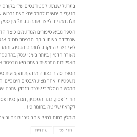
בתרגיל שנתתי לסטודנטים שלי בקורס יזמ
הבא
הנעליים ימשיכו להתקיים? האם נרכוש את
תלת ממדית ולייצר אותה בבית? אין ספק
הספר מביא סיפורים המדגימים כיצד הד
שנמדדה באותו בוקר. הדפסת סטיק אנטר
לא יורשו להתקרב למתחם הבניה, והמדפס
מעורר הדמיון ביותר בעיני עסק בהדפסת
האפשרות המרגשת באמת היא הדפסת איברי
הספר סוקר בצורה מרתקת ומקצועית טכנול
משפטיות ואחר מציג היבטים חינוכיים. 
המכשיר הסלולרי שלכם תזרוק אתכם ישיר
הוד ליפסון, בוגר הטכניון, מכהן כפרופ
לקראת שליטה בחומר פיזי.
מומלץ בחום למי שאוהב טכנולוגיה ורוצה
מודל עסקי
תלת מימד