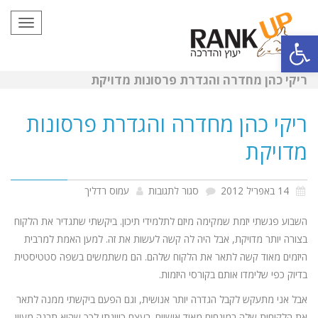
תפריט
פתח סרגל נגישות
ריקי כהן מחדרה והגדרת פרסונות מדויקת
ריקי כהן מחדרה והגדרת פרסונות
מדויקת
על
14 באפריל 2012
סגור לתגובות
עמוס רדליך
ריקי
השבוע פגשתי יזמת שמקימה מיזם לתלמידי תיכון. ביקשתי שתגדיר את הלקוח
כהן
בצורה יותר מדויקת, אבל היה לה קשה לעשות את זה. למען האמת למרבית
מחדרה
היזמים מאוד קשה לתאר את הלקוח שלהם. הם משתמשים בשפה סטטיסטית
בדיוק כפי שלימדו אותם בקורסי היזמות.
והגדרת
פרסונות
אבל אני מתעקש לקבל הגדרה יותר אנושית, וגם הפעם ביקשתי ממנה לתאר
את הלקוחות שלה במונחים מאוד אישיים. בעצם כיוונתי לכך שהיא תבנה מעיין
מדויקת