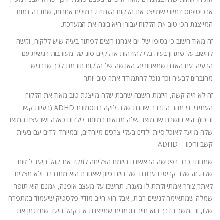
ארכיטיפוס דמיוני שמייצג את הלקוח העתידי. במילים אחרות, שתבנה דמות
המייצגת הכי טוב את הלקוח עבורו היא בונה את המערכת.
זה מאוד חשוב כי בסופו של יום אנחנו רוצים לפתור בעיה שיש ללקוח, וקשה
לחשוב על פתרון בעיה בלי להזדהות או לקיים סוג של מעורבות רגשית עם
הבעיה ועם האדם שמאחוריה. האנשה של הלקוח תורמת לכך שנרגיש
מחוברים לבעיה וכך נוכל להתמודד אתה טוב יותר.
זה לא היה קשה, היזמת חשבה שהבת שלה מייצגת טוב מאוד את הלקוח
העתידי. די מהר התברר שהבת שלה לוקה בתסמונת ADHD (בעיות קשב
וריכוז). היא חושבת שהמוצר שלה מתאים במיוחד לילדים כאלה ושבעצם המוצר
שלה מיועד לאוכלוסיות ילדים בעלי צרכים מיוחדים, ובמיוחד ילדים עם בעיות
קשב וריכוז – ADHD.
שמחתי. כבר בפגישה הראשונה היזמת הצליחה למקד את קהל היעד למיזם
שלה. זה שלב קריטי בעבודתו של היזם כיוון שאחרת הוא מתברבר ולא מצליח
לאתר צורך אמתי ולתת לו מענה. תחשבו על מעצב אופנה, אמנם הוא תופר
שמלה שמתאימה לנשים רבות, אבל הוא חייב מודל פלסטיק שיעמוד במתפרה
שלו, ובהמשך הדרך הוא חייב דוגמנית שמייצגת את קהל היעד שתדגמן את