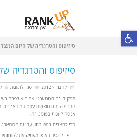
פתח סרגל נגישות
סיזיפוס והטרגדיה של היזם המצלי
סיזיפוס והטרגדיה של
על
17 במרץ 2012
סגור לתגובות
ע
סיזיפוס
תפקיד יזם הסטארט-אפ הוא לפתח רעיונ
והטרגד
התהילה והם מוצאים עצמם מחוץ לחברה א
אנסה לענות בפוסט זה.
של
היזם
כדי להצליח במשימתו, על יזם הסטארט-
המצלי
להכיר באופן מעמיק את לקוחותיו 