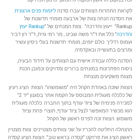
לקראת התחרות הצוותים עברו סדנה
ליזמות פנים ארגונית
.
את הסדנה הנחה צוות של ארבעה מומחי חדשנות של
Rankup" ייעוץ והדרכה" . צוות המנחים של "
Rankup יעוץ
והדרכה
" כלל את ד"ר משה שביט , מר רמי גזית, ד"ר רון דביר
ועמוס רדליך. כולם יזמים, מומחי חדשנות בעלי ניסיון עשיר
ומרצים בתעשייה ובאקדמיה.
הסדנה כללה עבודה אישית עם הצוותים על חידוד הבעיה,
ניסוח הפתרונות במונחים ברורים ומדויקים וכמובן הכנת
מצגת משקיעים מנצחת.
הצוות שזכה באהדת הקהל היה "משומשהו". הצוות הציג רעיון
של כלכלה מעגלית המבוסס על הקמת אתר בסגנון "יד 2"
למכירה פנימית של ציוד עודף בתוך החברה. כלכלה מעגלית
הוא מכשיר המאפשר לנצל ציוד עודף, תוצרי פחת וציוד
משומש. הצוות זכה לפרס ראשון של הקהל.
ההנהלה החליטה להכריז על שני צוותים מצטיינים: צוות מצטיין
ראשון הציג את פרויקט "קסדה בראש טוב". הצוות הציע קסדה