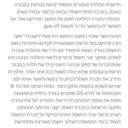
חדשנית הכוללת סנסורים המשפרים את בטיחות בעבודה
בגובה, בקרבת מתח חשמלי גבוהה ובתנאי עבודה קשים.
הנהלת החברה החליטה לממן את המשך הפרויקט ואולי אף
לאפשר לו בהמשך הדרך לעשות spin-off.
הצוות השני שזכה במקום הראשון היה צוות "דשבורד" אשר
הציג פרויקט בעל תרומה משמעותית לקידום התחרות בשוק
החשמל בארץ. הצוות התמודד עם הדרישה ההולכת וגוברת
לשילוב מתקני יצור חשמל פרטיים לרשת ההולכה. הבעיה היא
שהתחברות של ספקי אנרגיה חיצוניים לרשת תלויה במבנה
הרשת ובעומסים שהיא יכולה לשאת בכל אתר ואתר. אילוץ זה
מחייב את חברת חשמל לבחון כל בקשה ולאשר אותה לפני
שהיזם משקיע בהקמת מתקן היצור. הצוות הציעה מערכת BI
המבוססת על מידע GIS שמנגיש בצורה גרפית ובאמצעות
מפות את עומסי ההתחברות לרשת. הפתרון ייעל את עבודת
מתכנני הרשתות בחברת חשמל, יקצר את זמני ההמתנה
הארוכים של יצרני החשמל הפרטיים ויקל על חברת החשמל
לעמוד ביעדי הממשלה לשילוב חשמל מאנרגיה מתחדשת.