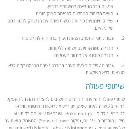
אנשים בכל הגילאים להשתתף במרוץ.
חוויית הלימוד המתלווה לתפיסת הפוקימונים.
שילוב מיומנויות פיזיות נרכשות פותח את המשחק למגוון רחב
של גילאים.
2. עבור נותני החסות, הצעת הערך ברורה וקלה לניסוח:
הגדלה משמעותית בחשיפה ללקוחות
הגדלת פוטנציאל מחזור העסקים
3. עבור הטפילים הצעת הערך ברורה: יצירת הכנסה קלה ללא
הוצאות וללא השקעות.
שיתופי פעולה
שיתוף פעולה הוא אחד הגורמים החשובים להצלחת המודל העסקי.
בדיוק 20 שנה לאחר שפוקימון נחשף לראשונה כמשחק ווידאו
לגיימבוי, נולד ה- Pokémon-go. ושבר את שיאי ההורדות: 50
מיליון הורדות ב- 19 יום, (מקור SensorTower). המשחק הוא תוצר
של שיתוף פעולה בין Nintendo ל- Niantic Labs (spin-off של