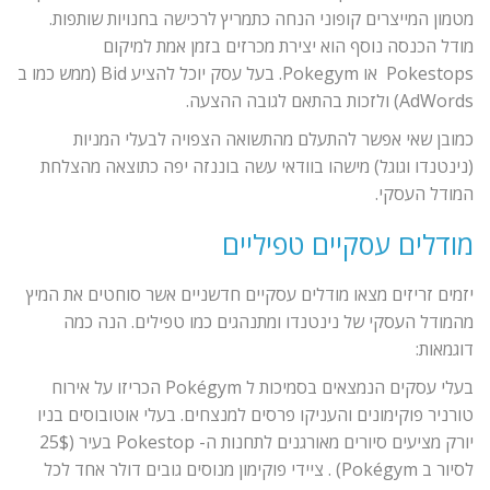
מטמון המייצרים קופוני הנחה כתמריץ לרכישה בחנויות שותפות.
מודל הכנסה נוסף הוא יצירת מכרזים בזמן אמת למיקום
Pokestops או Pokegym. בעל עסק יוכל להציע Bid (ממש כמו ב
AdWords) ולזכות בהתאם לגובה ההצעה.
כמובן שאי אפשר להתעלם מהתשואה הצפויה לבעלי המניות
(נינטנדו וגוגל) מישהו בוודאי עשה בוננזה יפה כתוצאה מהצלחת
המודל העסקי.
מודלים עסקיים טפיליים
יזמים זריזים מצאו מודלים עסקיים חדשניים אשר סוחטים את המיץ
מהמודל העסקי של נינטנדו ומתנהגים כמו טפילים. הנה כמה
דוגמאות:
בעלי עסקים הנמצאים בסמיכות ל Pokégym הכריזו על אירוח
טורניר פוקימונים והעניקו פרסים למנצחים. בעלי אוטובוסים בניו
יורק מציעים סיורים מאורגנים לתחנות ה- Pokestop בעיר (25$
לסיור ב Pokégym) . ציידי פוקימון מנוסים גובים דולר אחד לכל