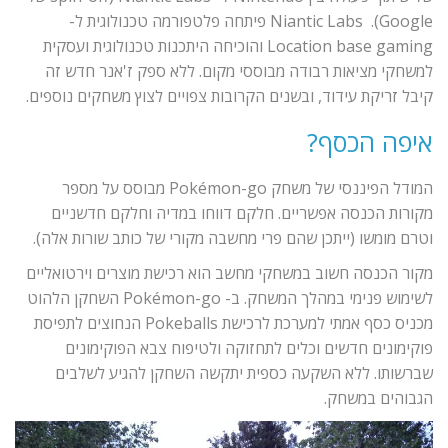
Google). Niantic Labs פיתחה פלטפורמה טכנולוגית ל-
Location base gaming והוכיחה היתכנות טכנולוגית ועסקית
למשחקי מציאות רבודה מבוססי מקום. ללא ספק ז'אנר חדש זה
קיבל זריקת עידוד, ובשנים הקרובות צפויים לצוץ משחקים נוספים.
איפה הכסף?
המודל הפיננסי של משחק Pokémon-go מבוסס על מספר
מקורות הכנסה אפשריים. חלקם דווחו במדיה וחלקם חדשניים
וטרם מומשו (ייתכן שהם פרי מחשבה מקורי של כותב שורות אלה).
מקור הכנסה חשוב במשחקי מחשב הוא רכישת מוצרים וירטואליים
לשימוש פנימי במהלך המשחק. ב- Pokémon-go השחקן הלהוט
מכניס כסף אמתי למערכת לרכישת Pokeballs הנחוצים לתפיסת
פוקימונים חדשים וכלים לתחזוקה ולטיפוח צבא הפוקימונים
שברשותו. ללא השקעה כספית יתקשה השחקן להגיע לשלבים
הגבוהים במשחק.