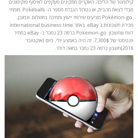
קילומטר של הליכה. האקרים מתקינים מעקפים לאיסוף פוקימונים
מבלי לצאת מהבית, או נטרול הגבלת מספר ה- Pokéballs. מומחי
Pokémon-go מציעים שירותי ייעוץ ותמיכה בתשלום. וכמובן,
מכירת חשבונות ב eBay. באתר international business time
דווח שחשבון Pokémon-go ברמה 23 נמכר ב- eBay במחיר
פנטסטי של 7,300$. זה היה באמצע יולי, כיום (אוקטובר
2016)חשבון ברמה 23 נמכר במאה דולר.