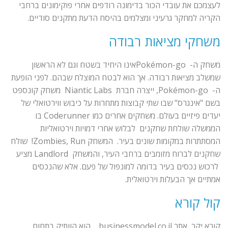
לעצמכם את עובדי הכור בדימונה רודפים אחרי פוקימונים ברחבי
הקריה למחקר גרעיני ומצלמים בהיסח הדעת מתקנים סודיים.
משחקי מציאות רבודה
משחק ה- Pokémon-goאינו היחיד בשטח וגם לא הראשון
שמשלב מציאות רבודה. אך הוא לבטח המוצלח שבהם. לפני הופעת
ה- Pokémon-go, ייצרה חברת Niantic Labs משחק קונספט
בשם "אינגרס" שבו שתי קבוצות מתחרות על כיבוש ווירטואלי של
יעדים פיזיים בעולם. משחקים אחרים כמו Coderunner בו
הממשלה שולחת שחקנים לבלוש אחרי דמויות וירטואליות
המסתתרות במקומות שונים בעיר. המשחק Zombies, Run! שולח
שחקנים לברוח מזומבים ברחבי העיר, והמשחק Landlord מציע
לרכוש נכסים בעיר בדומה למונפול של פעם. אלא שהנכסים
אמתיים אך הבעלות וירטואלית.
קול קורא
קורא יקר, אתר businessmodel.co.il הוא הוותיק בתחום