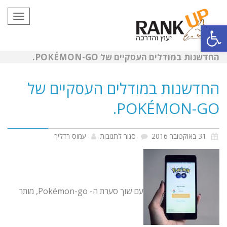
תפריט
פתח סרגל נגישות
החדשנות במודלים העסקיים של POKÉMON-GO.
החדשנות במודלים העסקיים של
POKÉMON-GO.
על
31 באוקטובר 2016
סגור לתגובות
עמוס רדליך
החדשנות
במודלים
העסקיים
עם שוך סערת ה- Pokémon-go, מותר
של
Pokémon-
go.