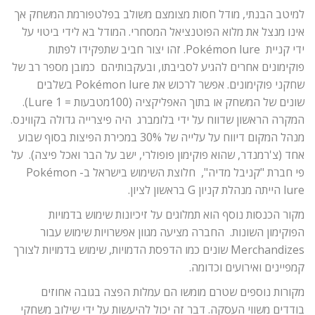
למיטב הבנתי, מודל חסות מצומצם משולב בפלטפורמת המשחק אך
אינו מנצל את מלוא הפוטנציאל המסחרי. המודל בא לידי ביטוי על
ידי קניית Pokémon lure. זהו יצור חביב שתפקידו לפתות
פוקימונים אחרים להגיע לסביבתו, ובעקבותיהם כמובן מספר רב של
שחקני פוקימונים. אפשר לרכוש את Pokémon lure בשלבים
שונים של המשחק או בתוך האפליקציה (100מטבעות = 1 Lure).
המקרה הראשון שדווח על ידי בלומברג היה פיצרייה גדולה בקווינס.
מנהל המקום דיווח על עלייה של 30% במכירת הפיצות בסוף שבוע
אחד (צ'רמנדר, שהוא פוקימון פופולרי, ישב על הבר ואכל פיצה). על
פי חברת "קניבל מדיה", חלוצת השימוש בישראל ב- Pokémon
lure הייתה מנהלת קניון G בראשון לציון.
מקור הכנסות נוסף הוא תמלוגים על זיכיונות שימוש בדמויות
הפוקימון השונות. החברה מציעה מגוון אפשרויות שימוש עבור
Merchandizes שונים כמו הדפסת הדמויות, שימוש בדמויות לצורך
קמפיינים ואירועים וכדומה.
מקורות נוספים שטרם מומשו הם עמלות הפצה בגובה אחוזים
בודדים משווי העסקה. דבר זה יכול להיעשות על ידי שילוב משחקי