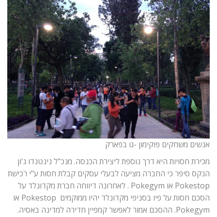
אנשים משחקים פוקימון -גו בפארק
מכירת חסויות היא דרך נוספת ליצירת הכנסה. מנכ"ל נינטנדו ג'ון
הנקס סיפר כי החברה מציעה לבעלי עסקים קבלת חסות ע"י רכישת
Pokestop או Pokegym . לאחרונה דיווחה חברת מקדונלד על
הסכם חסות על פיו בסניפי מקדונלד יהיו ממוקמים Pokestop או
Pokegym. ההסכם אמור לאפשר קמפיין חדירה למדינה באסיה.