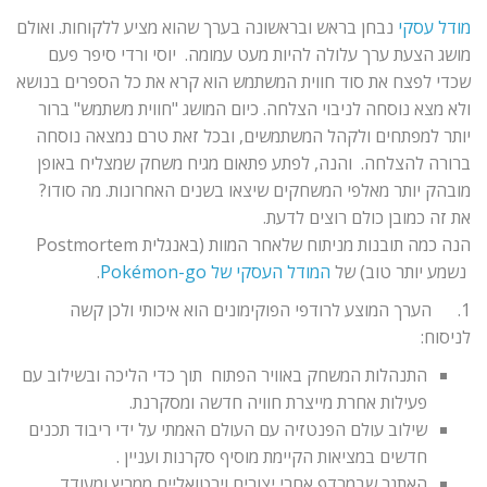
מודל עסקי
נבחן בראש ובראשונה בערך שהוא מציע ללקוחות. ואולם
מושג הצעת ערך עלולה להיות מעט עמומה. יוסי ורדי סיפר פעם
שכדי לפצח את סוד חווית המשתמש הוא קרא את כל הספרים בנושא
ולא מצא נוסחה לניבוי הצלחה. כיום המושג "חווית משתמש" ברור
יותר למפתחים ולקהל המשתמשים, ובכל זאת טרם נמצאה נוסחה
ברורה להצלחה. והנה, לפתע פתאום מגיח משחק שמצליח באופן
מובהק יותר מאלפי המשחקים שיצאו בשנים האחרונות. מה סודו?
את זה כמובן כולם רוצים לדעת.
הנה כמה תובנות מניתוח שלאחר המוות (באנגלית Postmortem
נשמע יותר טוב) של
המודל העסקי של Pokémon-go
.
1. הערך המוצע לרודפי הפוקימונים הוא איכותי ולכן קשה
לניסוח:
התנהלות המשחק באוויר הפתוח תוך כדי הליכה ובשילוב עם
פעילות אחרת מייצרת חוויה חדשה ומסקרנת.
שילוב עולם הפנטזיה עם העולם האמתי על ידי ריבוד תכנים
חדשים במציאות הקיימת מוסיף סקרנות ועניין .
האתגר שבמרדף אחרי יצורים וירטואליים ממריץ ומעודד